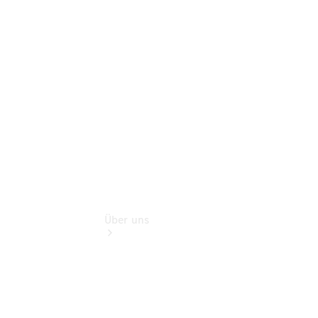
Reisemobile
Teile &
Zubehör
Rückrufe &
Umrüstungen
Über uns