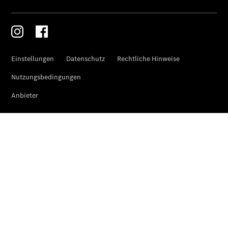
Finanzdienste
Reifen &
Kompletträder
Reifen- und
Komplettradschutz
EU-
Reifenlabel
Transporter-
Service