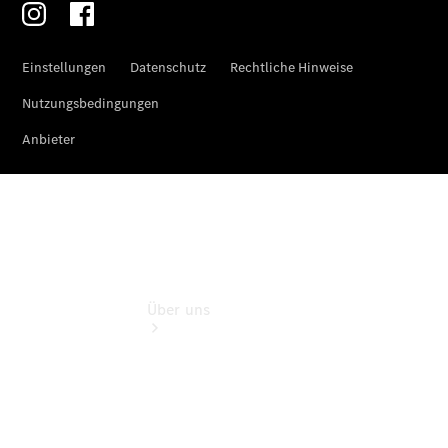
Reisemobile
Teile &
Zubehör
Rückrufe &
Umrüstungen
Über uns