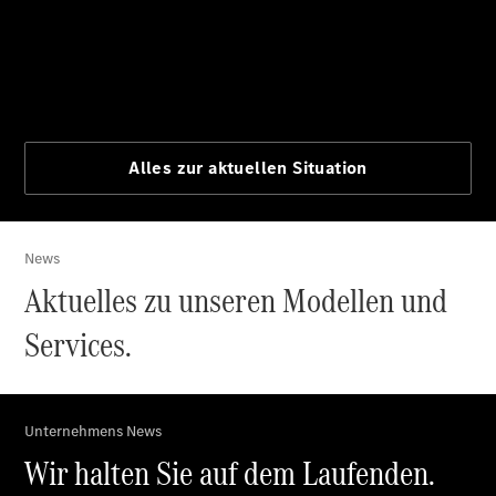
Finanzdienste
Reifen &
Kompletträder
Reifen- und
Komplettradschutz
EU-
Reifenlabel
Transporter-
Service