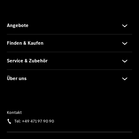
Service App
Mercedes-
Benz
Qualität
Übersicht
Original-
Teile
Neufahrzeuggarantie
Online-
Terminbuchung
Pannen- &
Schadenhilfe
Service für