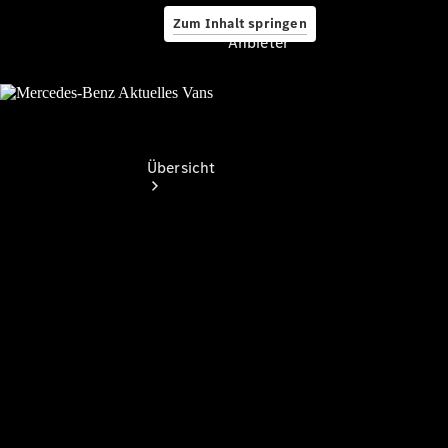
Zum Inhalt springen
Anbieter
Anbieter
Übersicht
Startseite
Ansprechpartner
finden
Probefahrt
vereinbaren
Beratung