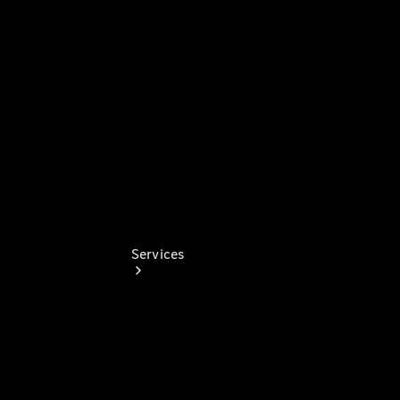
Junge
Sterne
Digitale
Extras
Services
Übersicht