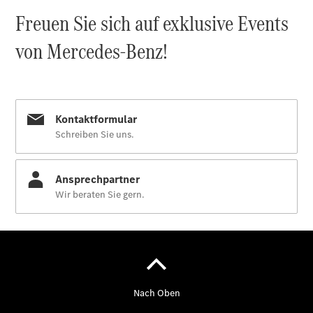
Übersicht
MobiloVan
Intelligente
Fahrzeugsteuerung
Übersicht
Digitale
Extras
Van Uptime
Monitor
Onboard