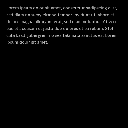
Übersicht
Unfallreparaturen
SmallRepair
Rücknahme
&
Entsorgung
Wartung
Reparatur
Service-
und
Garantie-
Pakete
Mobile
Service
Fleet
Services
Elektrofahrzeug-
Service