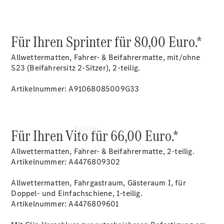
vereinbaren
Servicetermin
vereinbaren
Für Ihren Sprinter für 80,00 Euro.*
Allwettermatten, Fahrer- & Beifahrermatte, mit/ohne
S23 (Beifahrersitz 2-Sitzer), 2-teilig.
Artikelnummer: A91068085009G33
Kaufen
Für Ihren Vito für 66,00 Euro.*
Allwettermatten, Fahrer- & Beifahrermatte, 2-teilig.
Artikelnummer: A4476809302
Allwettermatten, Fahrgastraum, Gästeraum I, für
Doppel- und Einfachschiene, 1-teilig.
Artikelnummer: A4476809601
Übersicht
Gebrauchtwagensuche