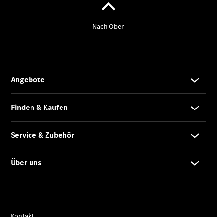
Übersicht
Unfallreparaturen
SmallRepair
Rücknahme
&
Entsorgung
Wartung
Reparatur
Service-
und
Garantie-
Pakete
Mobile
Service
Fleet
Services
Elektrofahrzeug-
Service