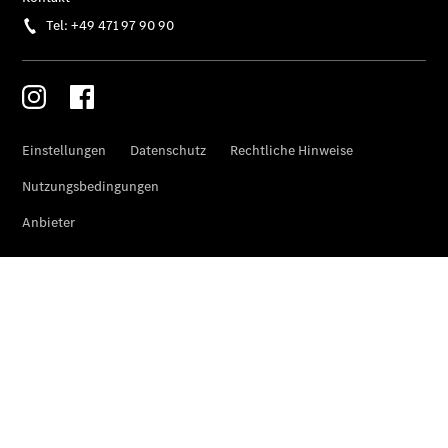
Individuelle
Betreuung
Übersicht
Customer
Assistance
Center
24h Service
Roadside
Assistance
Individuelle
Unterstützung
Mobilitätslösungen