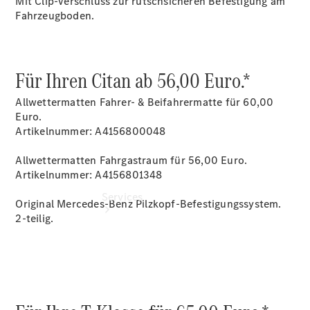
Mit Clip-Verschluss zur rutschsicheren Befestigung am
Junge
Fahrzeugboden.
Sterne
Digitale
Extras
Für Ihren Citan ab 56,00 Euro.*
Allwettermatten Fahrer- & Beifahrermatte für 60,00
Euro.
Artikelnummer: A4156800048
Allwettermatten Fahrgastraum für 56,00 Euro.
Artikelnummer: A4156801348
Services
Original Mercedes-Benz Pilzkopf-Befestigungssystem.
2-teilig.
Übersicht