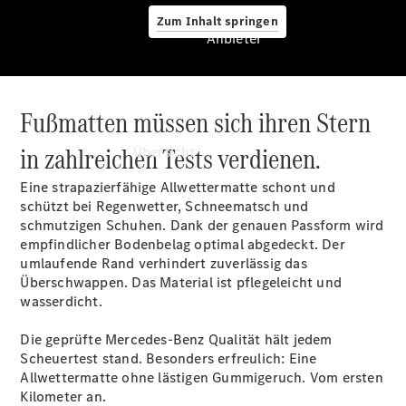
Zum Inhalt springen
Anbieter
Fußmatten müssen sich ihren Stern
Anbieter
in zahlreichen Tests verdienen.
Übersicht
Eine strapazierfähige Allwettermatte schont und
schützt bei Regenwetter, Schneematsch und
schmutzigen Schuhen. Dank der genauen Passform wird
empfindlicher Bodenbelag optimal abgedeckt. Der
umlaufende Rand verhindert zuverlässig das
Überschwappen. Das Material ist pflegeleicht und
Startseite
wasserdicht.
Ansprechpartner
finden
Die geprüfte Mercedes-Benz Qualität hält jedem
Probefahrt
Scheuertest stand. Besonders erfreulich: Eine
vereinbaren
Allwettermatte ohne lästigen Gummigeruch. Vom ersten
Beratung
Kilometer an.