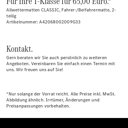
Für Ihre T-Klasse für 65,00 Euro.*
Finanzdienste
Allwettermatten CLASSIC, Fahrer-/Beifahrermatte, 2-
Reifen &
teilig
Kompletträder
Artikelnummer: A42068002009G33
Kontakt.
Gern beraten wir Sie auch persönlich zu weiteren
Angeboten. Vereinbaren Sie einfach einen Termin mit
Reifen- und
uns. Wir freuen uns auf Sie!
Komplettradschutz
EU-
Reifenlabel
Transporter-
*Nur solange der Vorrat reicht. Alle Preise inkl. MwSt.
Service
Abbildung ähnlich. Irrtümer, Änderungen und
Preisanpassungen vorbehalten.