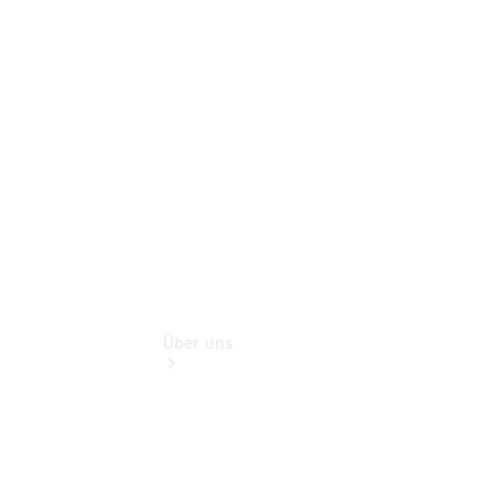
Reisemobile
Teile &
Zubehör
Rückrufe &
Umrüstungen
Über uns