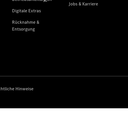
Übersicht
Serviceangebote
Reifen &
Kompletträder
Teile &
Zubehör
Pannen- &
Schadenhilfe
Reparatur &
Werkstatt
Rückrufe &
Umrüstungen
Warnung: Betrug
beim
Gebrauchtwagenkauf