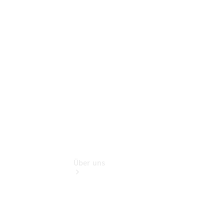
Service für
Reisemobile
Gebrauchtwagensuche
Finanzdienste
Digitale
Extras
Über uns