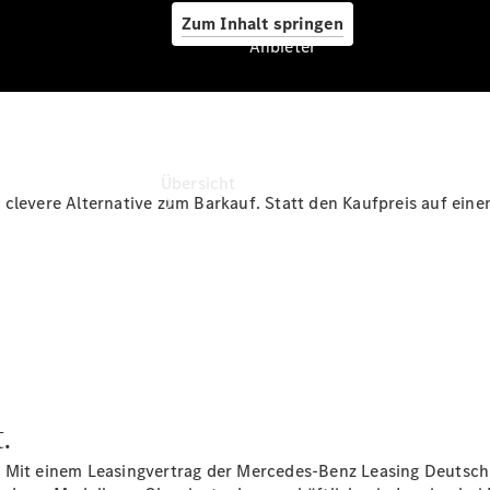
Zum Inhalt springen
Anbieter
Anbieter
Übersicht
clevere Alternative zum Barkauf. Statt den Kaufpreis auf eine
Startseite
Ansprechpartner
finden
.
Beratung
vereinbaren
. Mit einem Leasingvertrag der Mercedes-Benz Leasing Deutsc
Servicetermin