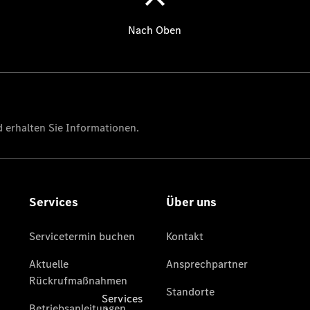
Übersicht
Gebrauchtwagensuche
Junge
Sterne
Junge
Sterne -
elektrisch
Mercedes-
Benz
Online
Store
Services