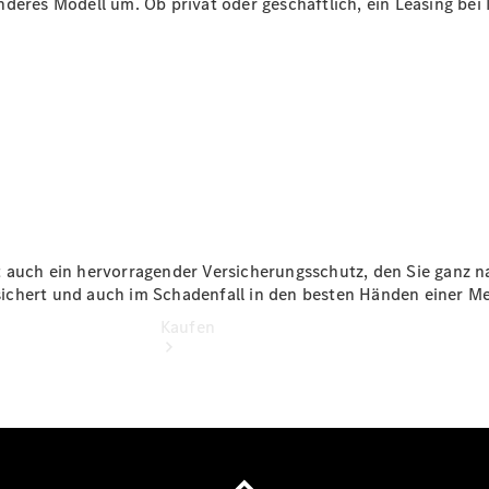
deres Modell um. Ob privat oder geschäftlich, ein Leasing bei M
vereinbaren
Servicetermin
buchen
Tel: +49 471
979090
t auch ein hervorragender Versicherungsschutz, den Sie ganz 
ichert und auch im Schadenfall in den besten Händen einer M
Kaufen