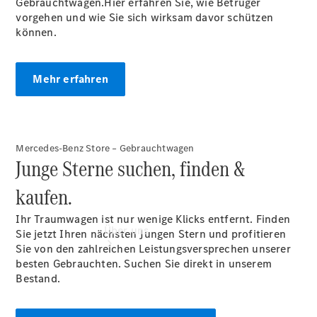
Gebrauchtwagen.Hier erfahren Sie, wie Betrüger
Service für
vorgehen und wie Sie sich wirksam davor schützen
Reisemobile
können.
Gebrauchtwagensuche
Finanzdienste
Digitale
Mehr erfahren
Extras
Mercedes-Benz Store – Gebrauchtwagen
Junge Sterne suchen, finden &
kaufen.
Ihr Traumwagen ist nur wenige Klicks entfernt. Finden
Über uns
Sie jetzt Ihren nächsten Jungen Stern und profitieren
Sie von den zahlreichen Leistungsversprechen unserer
besten Gebrauchten. Suchen Sie direkt in unserem
Bestand.