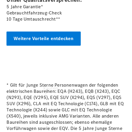
vereinbaren
5 Jahre Garantie*
Servicetermin
Gebrauchtfahrzeug-Check
buchen
10 Tage Umtauschrecht**
Tel: +49 471
979090
Weitere Vorteile entdecken
* Gilt für Junge Sterne Personenwagen der folgenden
Kaufen
elektrischen Baureihen: EQA (H243), EQB (X243), EQC
(N293), EQE (V295), EQE SUV (X294), EQS (V297), EQS
SUV (X296), CLA mit EQ Technologie (C174), GLB mit EQ
Technologie (X244) sowie GLC mit EQ Technologie
(X540), jeweils inklusive AMG Varianten. Alle anderen
Baureihen sind ausgeschlossen; ebenso ehemalige
Vorführwagen sowie der EQV. Die 5 Jahre Junge Sterne