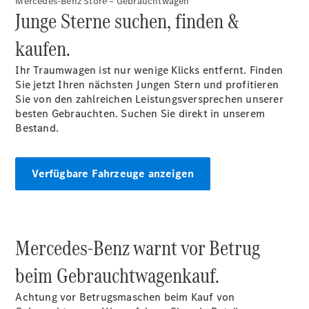
Mercedes-Benz Store – Gebrauchtwagen
Junge Sterne suchen, finden &
kaufen.
Ihr Traumwagen ist nur wenige Klicks entfernt. Finden
Sie jetzt Ihren nächsten Jungen Stern und profitieren
Sie von den zahlreichen Leistungsversprechen unserer
Übersicht
besten Gebrauchten. Suchen Sie direkt in unserem
Serviceangebote
Bestand.
Reifen &
Kompletträder
Teile &
Zubehör
Verfügbare Fahrzeuge anzeigen
Pannen- &
Schadenhilfe
Reparatur &
Werkstatt
Mercedes-Benz warnt vor Betrug
Rückrufe &
Umrüstungen
beim Gebrauchtwagenkauf.
Warnung: Betrug
beim
Achtung vor Betrugsmaschen beim Kauf von
Gebrauchtwagenkauf