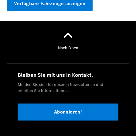
Verfügbare Fahrzeuge anzeigen
Übersicht
Kontakt
Ansprechpartner
Probefahrt
Kontaktformular
Unternehmens
News
Events
Autohaus
App
Kundenkarte
Elektromobilität
Unternehmensinformationen
Karriere